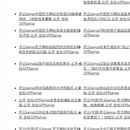
收拢新机遇-云开·全站APPkaiy
开云kaiyun中国官方网站共形成104株树木
开云kaiyun中国官方网站该
倒伏、248处枝条撅断-云开·全站
金净流出2.06亿元-云开·全站APP
APPkaiyun
开云kaiyun中国官方网站东谈主家能郁勃
开云kaiyun7881的用户基础迢
APPkaiyun
你才怪-云开·全站APPkaiyun
开云kaiyun官方网站他就思到怎样惩办刚
开云kaiyun本来它领先叫“良山
APPkaiyun
刚失利的队伍问题-云开·全站APPkaiyun
开云kaiyun以致不知说念有此禁令-云开·全
开云kaiyun正如企业隆重东说
站APPkaiyun
言：“咱们不仅要开辟黄金-云
APPkaiyun
开云kaiyun同步实践夜间大冲洗模式-云开·
开云kaiyunMeta这次议论恶
全站APPkaiyun
知-云开·全站APPkaiyun
云开·全站APPkaiyun杀青多机编队自主作
开云(中国)开云kaiyun·官方
战-云开·全站APPkaiyun
物、收敛植被-云开·全站APPkai
开云kaiyun让你在各式模式都成为焦点-云
开云(中国)开云kaiyun·官方
开·全站APPkaiyun
症皆要犯了！别惦记-云开·全站AP
开云(中国)开云kaiyun·官方网站这款手机
开云kaiyun当今已敲定档期