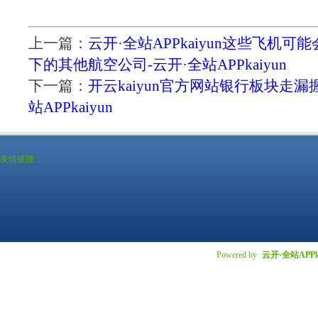
上一篇：
云开·全站APPkaiyun这些飞机可能
下的其他航空公司-云开·全站APPkaiyun
下一篇：
开云kaiyun官方网站银行板块走漏
站APPkaiyun
友情链接：
Powered by
云开·全站APPka