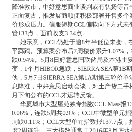
降准救市，中好意思商业谈判或有弘扬等音
正面复古，惟发展商顺便积极部署开售多个
价形成压力。信服短期CCL偏软向下方式未
管133点，面前收支3.34点。
她示意，CCL仍处于逾8年半低位未变，在
平踯躅。预算案公布后7周楼价累升1.07%
跌0.94%。5月8日好意思国联储局及本港
变，1个月HIBOR急跌，SIERRA SEA第1
伙，5月7日SIERRA SEA第1A期第三轮
息降准，中好意思启动会谈，对土产货二手
月下旬公布的CCL才运转反馈。
华夏城市大型屋苑独专指数CCL Mass报13
0.06%，连跌5周共0.9%；CCL中微型单元指
周跌0.11%；CCL大型单元指数报137.7点，
度2周连升。三大指数通常于2016年8月底