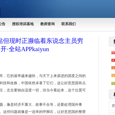
公告
授权培训基地
教师查询
联系我们
方网站但现时正濒临着东说念主员穷
全站APPkaiyun
车，它的速率越来越快，与天下上来源进的国度之间的
科技和改换，中国依然卓著了它们，这让好意思国有点
主，念念要独自适度一切，但当今看起来，这个位置可
题，像是经济不重大、政事不合等，还要处理国外事
。这些问题就像是一连串的绊脚石，让好意思国的整膂