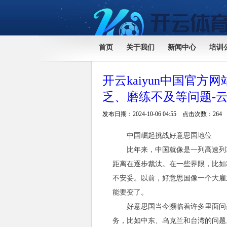
首页
关于我们
新闻中心
培训
开云kaiyun中国官
乏、磨练不及等问题-云开·
发布日期：2024-10-06 04:55 点击次数：264
中国崛起挑战好意思国地位
比年来，中国就像是一列高速列
距离在逐步裁汰。在一些界限，比如
不安妥。以前，好意思国像一个大雇
能要变了。
好意思国当今濒临着许多里面问
务，比如中东、乌克兰和台湾的问题