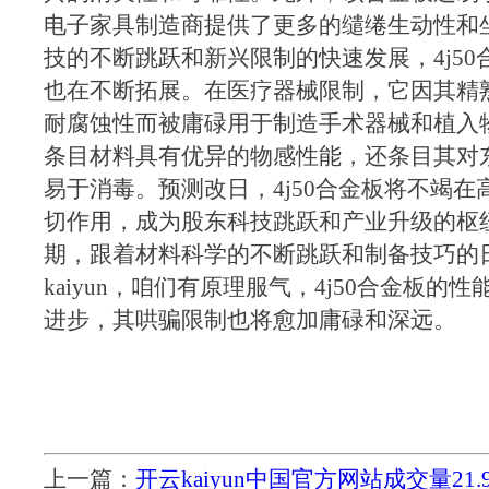
电子家具制造商提供了更多的缱绻生动性和
技的不断跳跃和新兴限制的快速发展，4j5
也在不断拓展。在医疗器械限制，它因其精
耐腐蚀性而被庸碌用于制造手术器械和植入
条目材料具有优异的物感性能，还条目其对
易于消毒。预测改日，4j50合金板将不竭
切作用，成为股东科技跳跃和产业升级的枢
期，跟着材料科学的不断跳跃和制备技巧的
kaiyun，咱们有原理服气，4j50合金板的
进步，其哄骗限制也将愈加庸碌和深远。
上一篇：
开云kaiyun中国官方网站成交量21.