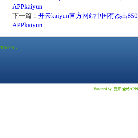
APPkaiyun
下一篇：
开云kaiyun官方网站中国有杰出850
APPkaiyun
友情链接：
Powered by
云开·全站APPka