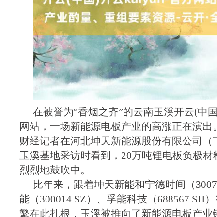
在被誉为“香烟之齐”的云南玉溪开云(中国)开
网站，一场新能源电板产业的高涨正在演出。
财经记者在河北坤天新能源股份有限公司（下
玉溪基地采访时看到，20万吨锂电板负极材
烈烈地鼓吹中。
比年来，跟着坤天新能和宁德时间（30075
能（300014.SZ）、孚能科技（688567.
繁在此扎根，玉溪被推向了新能源电板产业