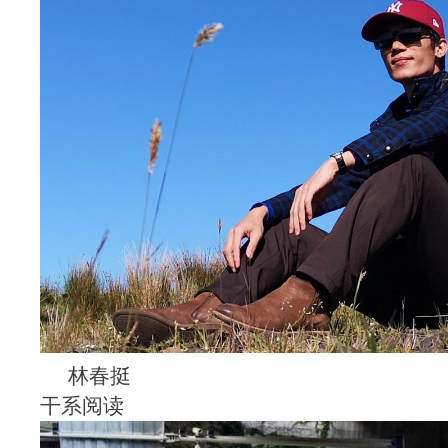
林春挺
干系阅读