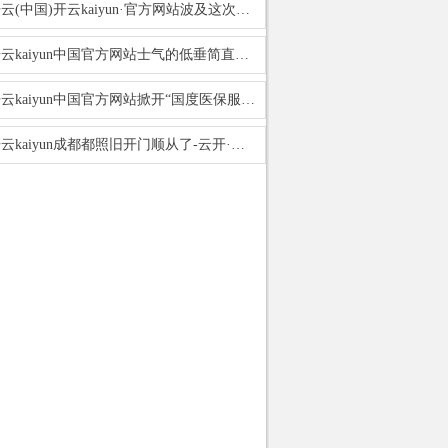
开云(中国)开云kaiyun·官方网站波及这次被黑事件的官方阐发仍未完成-云开·
开云kaiyun中国官方网站士气的低垂简直是不成幸免的-云开·全站APPkaiy
开云kaiyun中国官方网站掀开“国度医保服务平台”App-云开·全站APPka
开云kaiyun成都都照旧开门顺从了-云开·全站APPkaiyun