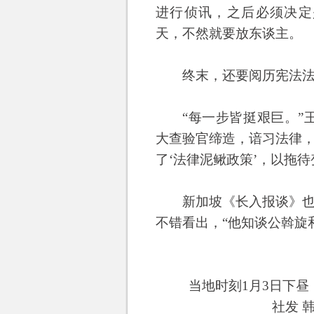
进行侦讯，之后必须决定
天，不然就要放东谈主。
终末，还要阅历宪法法
“每一步皆挺艰巨。”
大查验官缔造，谙习法律
了‘法律泥鳅政策’，以拖待
新加坡《长入报谈》
不错看出，“他知谈公斡旋
当地时刻1月3日下
社发 