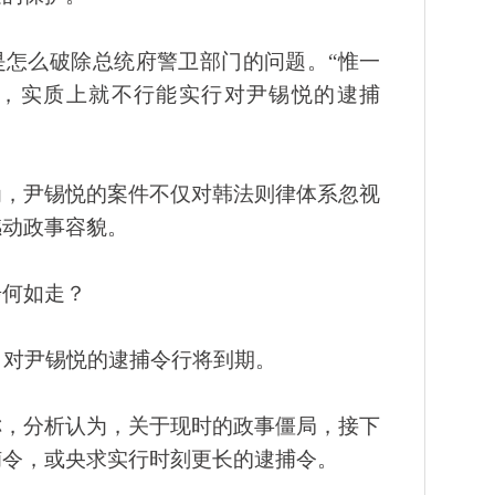
是怎么破除总统府警卫部门的问题。“惟一
，实质上就不行能实行对尹锡悦的逮捕
为，尹锡悦的案件不仅对韩法则律体系忽视
撼动政事容貌。
步何如走？
，对尹锡悦的逮捕令行将到期。
称，分析认为，关于现时的政事僵局，接下
捕令，或央求实行时刻更长的逮捕令。