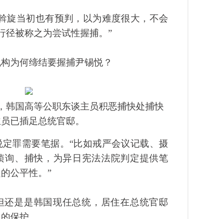
公斡旋当初也有预判，以为难度很大，不会
行径被称之为尝试性握捕。”
机构为何缔结要握捕尹锡悦？
上，韩国高等公职东谈主员积恶捕快处捕快
主员已插足总统官邸。
悦定罪需要笔据。“比如戒严会议记载、摄
侦询、捕快，为异日宪法法院判定提供笔
的公平性。”
但还是是韩国现任总统，居住在总统官邸
处的保护。