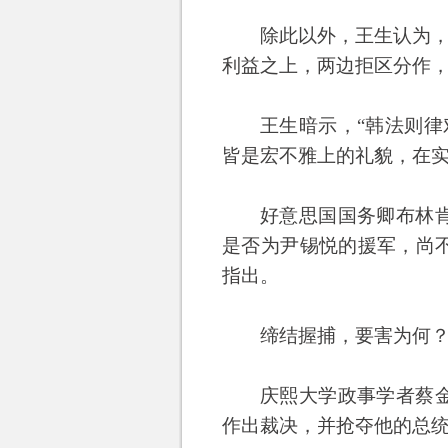
除此以外，王生认为
利益之上，两边拒区分作
王生暗示，“韩法则
皆是宏不雅上的礼貌，在实
好意思国国务卿布林
是否为尹锡悦的援军，尚
指出。
缔结握捕，要害为何
庆熙大学政事学者蔡
作出裁决，并抢夺他的总统