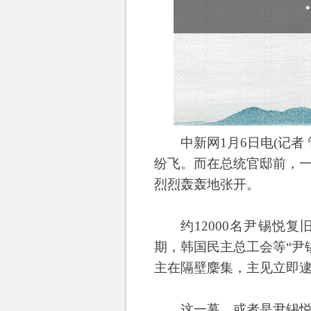
中新网1月6日电(记者
纷飞。而在总统官邸前，
烈烈轰轰地张开。
约12000名尹锡悦
期，韩国民主总工会等“尹锡
主在隔壁麇集，主见立即
这一幕，或者是尹锡