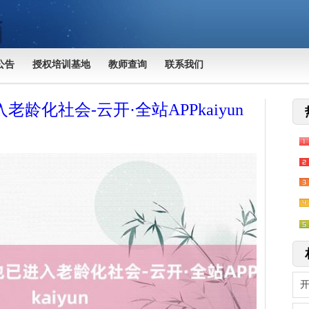
公告
授权培训基地
教师查询
联系我们
入老龄化社会-云开·全站APPkaiyun