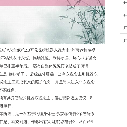
东说念主疯抢2.3万元保姆机器东说念主”的著述和短视
主不错洗衣作念饭、拖地洗碗、联接功课、热心老东说念
单已排至半年后。”还有自媒体娓娓而谈描述了所谓
主是“钢铁孝子”。后经媒体辟谣，当今东说念主形机器东
说念主工完成复杂的照护任务，并且尚未进入个东说念
不实虚伪。
是领有具身智能的机器东说念主，但在现阶段这仅仅一种
进推行。
等阶段，是一种基于物理身体进行感知和行径的智能系
信息、斡旋问题、作念出有策划并完结行径，从而产生