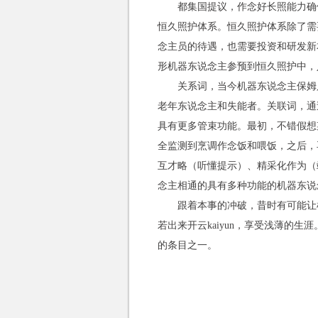
都集国提议，作念好长照能力确
恒久照护体系。恒久照护体系除了需
念主员的待遇，也需要投资和研发新
形机器东说念主参预到恒久照护中，
关系词，当今机器东说念主保姆
老年东说念主和失能者。关联词，通
具有更多管束功能。最初，不错假想
全监测到烹调作念饭和喂饭，之后，
互才略（听懂提示）、精采化作为（
念主相通的具有多种功能的机器东说
跟着本事的冲破，昔时有可能让
若出来开云kaiyun，享受浅薄的
的条目之一。