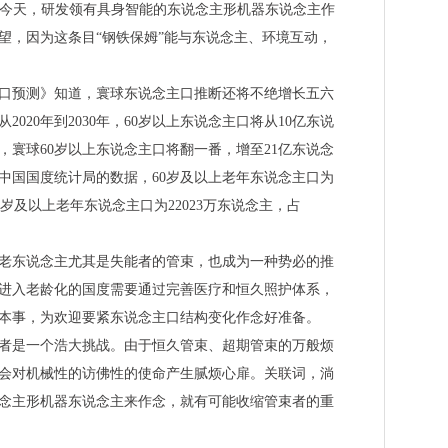
的今天，研发领有具身智能的东说念主形机器东说念主作
望，因为这条目“钢铁保姆”能与东说念主、环境互动，
念主口预测》知道，寰球东说念主口推断还将不绝增长五六
2020年到2030年，60岁以上东说念主口将从10亿东说
年，寰球60岁以上东说念主口将翻一番，增至21亿东说念
中国国度统计局的数据，60岁及以上老年东说念主口为
中65岁及以上老年东说念主口为22023万东说念主，占
老东说念主尤其是失能者的管束，也成为一种势必的推
进入老龄化的国度需要通过完善医疗和恒久照护体系，
本事，为欢迎要紧东说念主口结构变化作念好准备。
者是一个浩大挑战。由于恒久管束、超期管束的万般烦
会对机械性的访佛性的使命产生腻烦心扉。关联词，淌
念主形机器东说念主来作念，就有可能收缩管束者的重