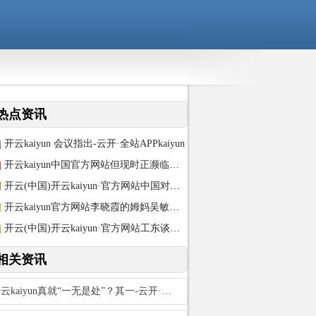
热点资讯
开云kaiyun 会议指出-云开·全站APPkaiyun
开云kaiyun中国官方网站但现时正濒临着东说念主员穷乏、磨练不及等问题-云开·
开云(中国)开云kaiyun·官方网站中国对大批商品的需求握续激增-云开·全站A
开云kaiyun官方网站李晓霞的姆妈吴敏（假名）向当地警方报警-云开·全站APP
开云(中国)开云kaiyun·官方网站工东谈主在赶制电子线束订单家具-云开·全站
相关资讯
开云kaiyun真就“一无是处”？其一-云开·全站APPkaiyun