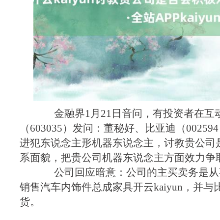
金融界1月21日音问，有投资者在互
（603035）发问：董秘好、比亚迪（0025
进犯东说念主形机器东说念主，讨教贵公司
系面貌，把贵公司机器东说念主方面效力争
公司回应暗意：公司的主买卖务是从
销售汽车内饰件总成家具开云kaiyun，并
货。