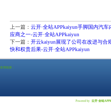
上一篇：
云开·全站APPkaiyun手脚国内
应商之一-云开·全站APPkaiyun
下一篇：
开云kaiyun展现了公司在改进与
快和权贵后果-云开·全站APPkaiyun
友情链接：
Powered by
云开·全站APPka