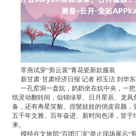
常燕试穿“剪云裳”青花瓷新款服装
新甘肃·甘肃经济日报 记者 祁玉洁 刘华东
一孔窑洞一盘炕，奶奶坐在炕中央，一把
纸灵动翻转间，似锦绿草、日月星辰、龙凤
备，还有寿星笑貌、捏髻娃娃的俏皮容颜，
五千年文雅、百年奋进、新时间色泽，皆于
来。
模特在文旅部“百团汇演”举止现场展示“