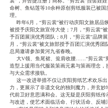
裳”，并告捷注册了商标。“剪云裳”捏髻娃
命树、鱼钻莲等10余种原创剪纸服装已被国
理。
昨年6月，“剪云裳”被行动庆阳文旅居品
被授予庆阳文旅宣传大使；7月，“剪云裳”
予百团展演优秀团队；8月，“剪云裳”品牌展
月，“剪云裳”被文旅部授予百团汇演优秀团
总局邀请参加黄河九省春晚。
大V领、鱼尾裙、耸肩收腰……“剪云裳”
造型上援用当代服装策画元素与策画理念，
与大众需求接轨。
这一改进举措不仅让庆阳剪纸艺术欢乐出
力，更展示了非遗文化的独到魔力，并玄妙
代前卫好意思满和会。这无疑是庆阳剪纸传
与改进，使艺术面临活命、行状活命、反哺