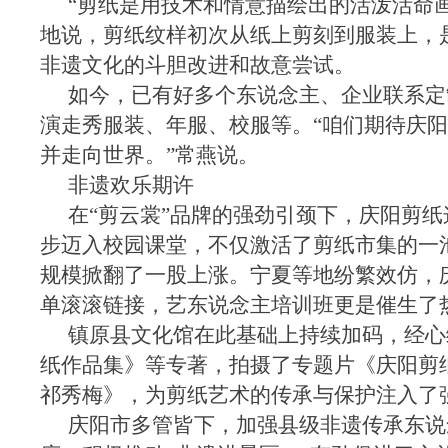
“剪纸是用技术和情意描绘出的活泼活命
地说，剪纸纹样初次从纸上剪刻到服装上，
非遗文化的斗胆改进和故意尝试。
如今，已有好多个东说念主、企业联系定
演走秀服装、年服、校服等。“咱们期待庆
并走向世界。”常燕说。
非遗欢乐期许
在“剪云裳”品牌的强劲引颈下，庆阳剪
步迈入校园课堂，不仅激活了剪纸市集的一
规模掀翻了一股上涨。宁夏等地纷繁效仿，
单滚滚链接，艺东说念主培训班更是催生了
镇原县文化馆在此基础上持续加码，经心
纸作品集》等专著，拍摄了专题片《庆阳剪
祁秀梅》，为剪纸艺术的传承与保护注入了
庆阳市多管皆下，加强县级非遗传承东说