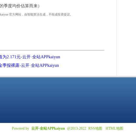
的季度均价估算而来）
aiyun·官方网站，由智能算法生成，不组成投资提议。
2.171元-云开·全站APPkaiyun
季报裸露-云开·全站APPkaiyun
Powered by
云开·全站APPkaiyun
@2013-2022
RSS地图
HTML地图