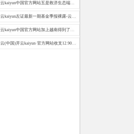
开云kaiyun中国官方网站五是救济生态端淑建设-云开·全站APPkaiyun
开云kaiyun左证最新一期基金季报裸露-云开·全站APPkaiyun
开云kaiyun中国官方网站加上越南得到了苏联和中国的救济-云开·全站APPka
开云(中国)开云kaiyun·官方网站收支12.90元/公斤-云开·全站APPk