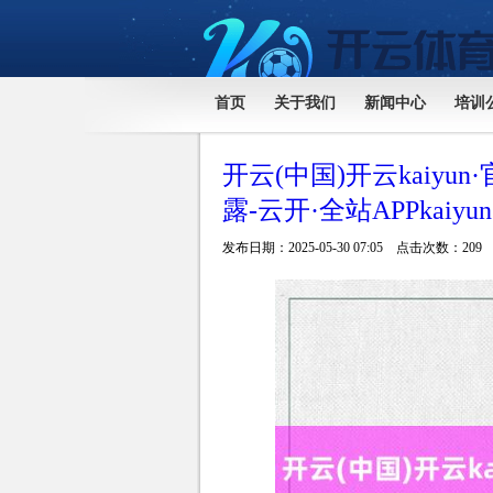
首页
关于我们
新闻中心
培训
开云(中国)开云kaiy
露-云开·全站APPkaiyun
发布日期：2025-05-30 07:05 点击次数：209