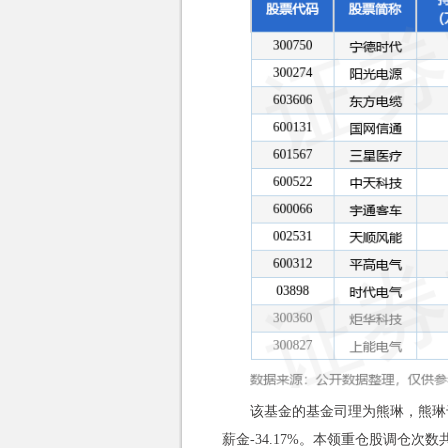
该基金的基金司理为熊琳，熊琳于
薪金-34.17%。本领重仓股调仓次数