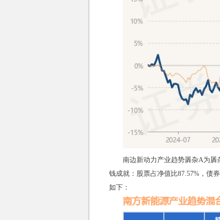
南边新动力产业趋势羼杂A为羼
钱成就：股票占净值比87.57%，债券
如下：