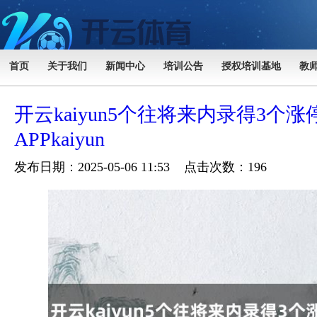
首页
关于我们
新闻中心
培训公告
授权培训基地
教
开云kaiyun5个往将来内录得3个涨
APPkaiyun
发布日期：2025-05-06 11:53 点击次数：196