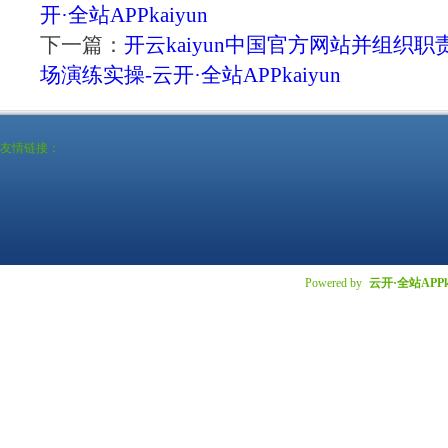
开·全站APPkaiyun
下一篇：
开云kaiyun中国官方网站并组织
场演练实操-云开·全站APPkaiyun
友情链接：
Powered by
云开·全站APPka