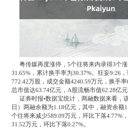
粤传媒再度涨停，5个往将来内录得3个
31.65%，累计换手率为30.37%。狂妄9:2
772.42万股，成交金额4240.59万元，换手率
总市值达63.74亿元，A股流畅市值62.28亿
证券时报•数据宝统计，两融数据来看，该
日）两融余额为1.18亿元，其中，融资余额1
个往将来减少589.09万元，环比下落4.77
31.52万元，环比下落0.27%。