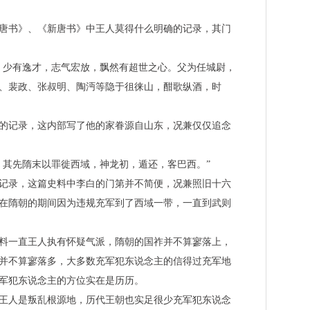
唐书》、《新唐书》中王人莫得什么明确的记录，其门
。少有逸才，志气宏放，飘然有超世之心。父为任城尉，
、裴政、张叔明、陶沔等隐于徂徕山，酣歌纵酒，时
的记录，这内部写了他的家眷源自山东，况兼仅仅追念
。其先隋末以罪徙西域，神龙初，遁还，客巴西。”
记录，这篇史料中李白的门第并不简便，况兼照旧十六
在隋朝的期间因为违规充军到了西域一带，一直到武则
料一直王人执有怀疑气派，隋朝的国祚并不算寥落上，
并不算寥落多，大多数充军犯东说念主的信得过充军地
军犯东说念主的方位实在是历历。
王人是叛乱根源地，历代王朝也实足很少充军犯东说念