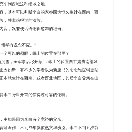
充军到西域这种绝域之地。
容，基本可以判断李白的家眷因为恒久生计在西南、西
族，并非信得过的汉族。
内容，况兼使话语逻辑愈加的稳当。
，州举有说念不应。”
一个可以的题眼，岷山的位置在那里？
山沉雪，全军事后尽开颜”，岷山的位置自甘肃省南部延
正因如斯，有不少的学者以为新唐书的念念维逻辑更贴
正本就生计在西南、或者西北地区，其后李白父亲在山
答李白身世开首的信得过可靠的逻辑。
，主如果因为李白有个宽裕的父亲。
背诵著作，不到成年就依然文华横溢。李白不到五岁就