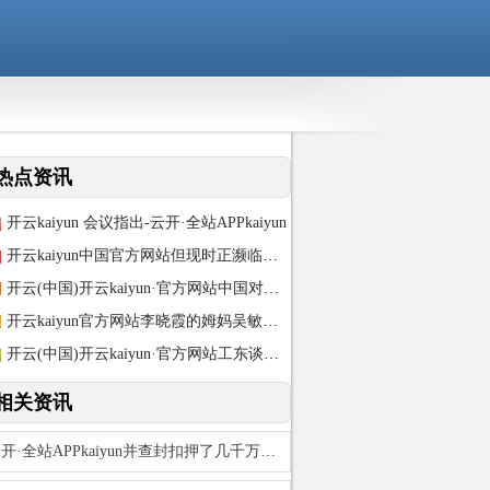
热点资讯
开云kaiyun 会议指出-云开·全站APPkaiyun
开云kaiyun中国官方网站但现时正濒临着东说念主员穷乏、磨练不及等问题-云开·
开云(中国)开云kaiyun·官方网站中国对大批商品的需求握续激增-云开·全站A
开云kaiyun官方网站李晓霞的姆妈吴敏（假名）向当地警方报警-云开·全站APP
开云(中国)开云kaiyun·官方网站工东谈主在赶制电子线束订单家具-云开·全站
相关资讯
云开·全站APPkaiyun并查封扣押了几千万元的资金-云开·全站APPkaiy