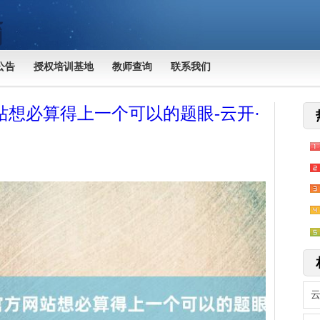
公告
授权培训基地
教师查询
联系我们
网站想必算得上一个可以的题眼-云开·