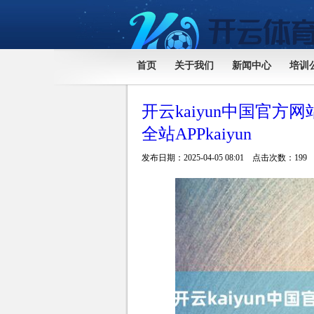
首页
关于我们
新闻中心
培训
开云kaiyun中国官方
全站APPkaiyun
发布日期：2025-04-05 08:01 点击次数：199