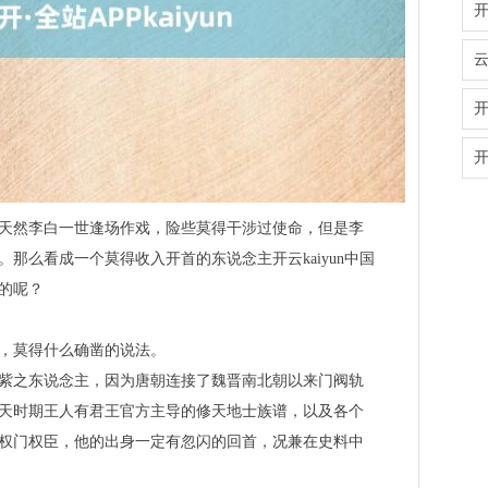
天然李白一世逢场作戏，险些莫得干涉过使命，但是李
那么看成一个莫得收入开首的东说念主开云kaiyun中国
的呢？
，莫得什么确凿的说法。
紫之东说念主，因为唐朝连接了魏晋南北朝以来门阀轨
天时期王人有君王官方主导的修天地士族谱，以及各个
权门权臣，他的出身一定有忽闪的回首，况兼在史料中