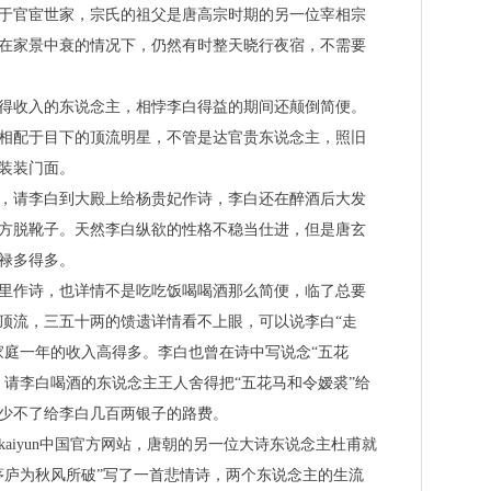
于官宦世家，宗氏的祖父是唐高宗时期的另一位宰相宗
在家景中衰的情况下，仍然有时整天晓行夜宿，不需要
得收入的东说念主，相悖李白得益的期间还颠倒简便。
相配于目下的顶流明星，不管是达官贵东说念主，照旧
装装门面。
，请李白到大殿上给杨贵妃作诗，李白还在醉酒后大发
方脱靴子。天然李白纵欲的性格不稳当仕进，但是唐玄
禄多得多。
里作诗，也详情不是吃吃饭喝喝酒那么简便，临了总要
顶流，三五十两的馈遗详情看不上眼，可以说李白“走
家庭一年的收入高得多。李白也曾在诗中写说念“五花
，请李白喝酒的东说念主王人舍得把“五花马和令嫒裘”给
少不了给李白几百两银子的路费。
aiyun中国官方网站，唐朝的另一位大诗东说念主杜甫就
茅庐为秋风所破”写了一首悲情诗，两个东说念主的生流