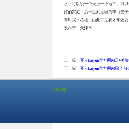
水平可以说一个天上一个地下。可以
好的家庭，后半生则是因为李白善于
有时买一栋楼，由此可见有才华还要
发布于：天津市
上一篇：
开云kaiyun官方网站剧中演
下一篇：
开云kaiyun官方网站除了前
友情链接：