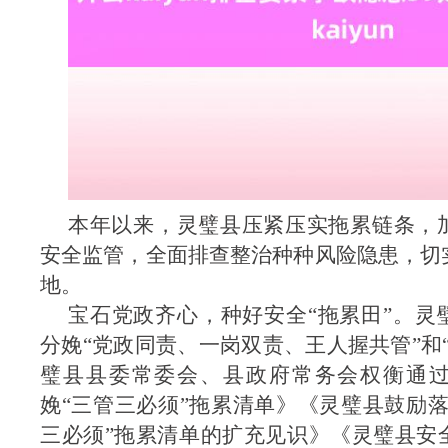
本年以来，灵璧县压紧压实拖累链条，
安全监管，全面排查整治种种风险隐患，切
地。
宝石党政齐心，种好安全“拖累田”。灵
分娩“党政同责、一岗双责、王人握共管”和
璧县县委常委会、县政府常务会权衡通
娩“三管三必须”拖累清单》《灵璧县鼓励落
三必须”拖累清单的扩充见识》《灵璧县安