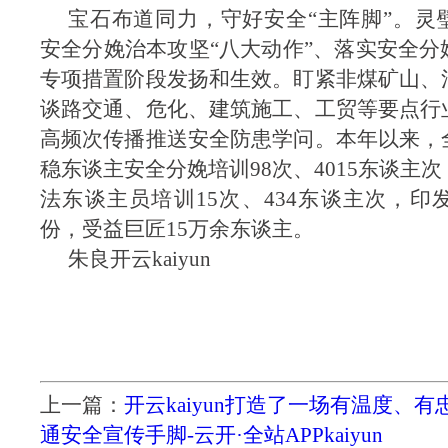
宝石布道同力，守好安全“主阵脚”。灵
安全分娩治本攻坚“八大动作”、落实安全分
专项措置阶段发扬和生效。盯紧非煤矿山、
谈路交通、危化、建筑施工、工贸等要点行
高频次传播推送安全防患学问。本年以来，
稳东谈主安全分娩培训98次、4015东谈主
法东谈主员培训15次、434东谈主次，印
份，受益巨匠15万余东谈主。
朱良开云kaiyun
上一篇：
开云kaiyun打造了一场有温度、
通安全宣传手脚-云开·全站APPkaiyun