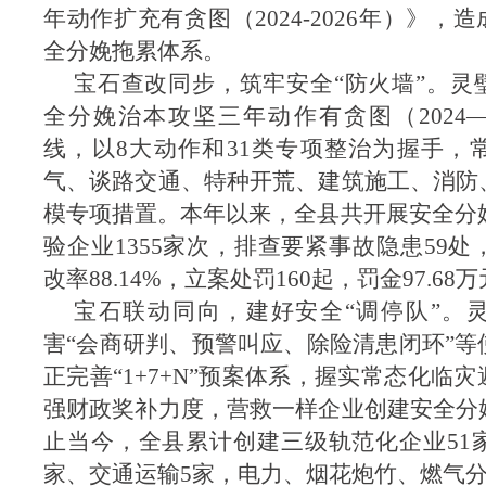
年动作扩充有贪图（2024-2026年）》，
全分娩拖累体系。
宝石查改同步，筑牢安全“防火墙”。灵
全分娩治本攻坚三年动作有贪图（2024—
线，以8大动作和31类专项整治为握手，
气、谈路交通、特种开荒、建筑施工、消防
模专项措置。本年以来，全县共开展安全分娩
验企业1355家次，排查要紧事故隐患59处
改率88.14%，立案处罚160起，罚金97.68
宝石联动同向，建好安全“调停队”。
害“会商研判、预警叫应、除险清患闭环”等
正完善“1+7+N”预案体系，握实常态化临
强财政奖补力度，营救一样企业创建安全分
止当今，全县累计创建三级轨范化企业51家
家、交通运输5家，电力、烟花炮竹、燃气分