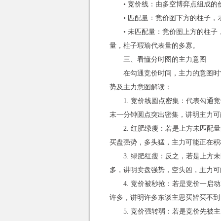
• 竞价线：由多空博弈点组成的
• 匹配量：竞价图下方的柱子
• 未匹配量：竞价图上方的柱
量，柱子瑕瑜代表量的多寡。
三、看懂分时图的主力意图
在勾通竞价时间，主力的意图时
势及主力意图解读：
1. 竞价线圆点密集：代表勾
末一分钟圆点突出密集，讲明主力可
2. 红肥绿瘦：若是上方未匹
买盘强势，多头猛，主力可能正在积
3. 绿肥红瘦：反之，若是上
多，讲明卖盘强势，空头凶，主力可
4. 竞价被秒抢：若是竞价一
许多，讲明许多东谈主思买皆买不到
5. 竞价强转弱：若是竞价先被