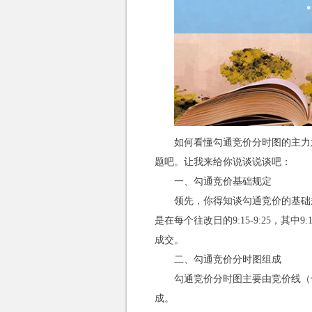
如何看懂勾通竞价分时图的主力意
题吧。让我来给你说谈说谈吧：
一、勾通竞价基础规定
领先，你得知谈勾通竞价的基础
是在每个往改日的9:15-9:25，其中9:1
成交。
二、勾通竞价分时图组成
勾通竞价分时图主要由竞价线（
成。