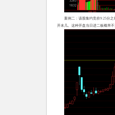
案例二：该股集约竞价9:25分之前
开未几。这种开盘当日进二板概率不