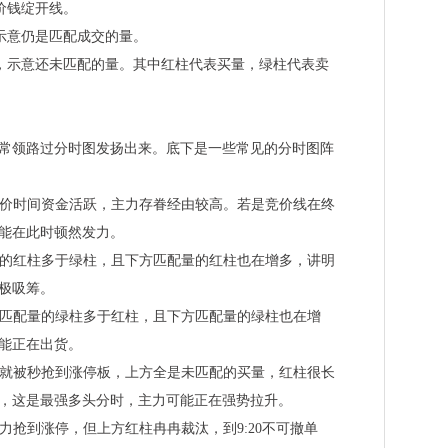
价钱绽开线。
，示意仍是匹配成交的量。
子，示意还未匹配的量。其中红柱代表买量，绿柱代表卖
常领路过分时图发扬出来。底下是一些常见的分时图阵
通竞价时间资金活跃，主力存眷经由较高。若是竞价线在终
能在此时顿然发力。
配量的红柱多于绿柱，且下方匹配量的红柱也在增多，讲明
极吸筹。
方未匹配量的绿柱多于红柱，且下方匹配量的绿柱也在增
能正在出货。
启动就被秒抢到涨停板，上方全是未匹配的买量，红柱很长
，这是最强多头分时，主力可能正在强势拉升。
主力抢到涨停，但上方红柱冉冉裁汰，到9:20不可撤单