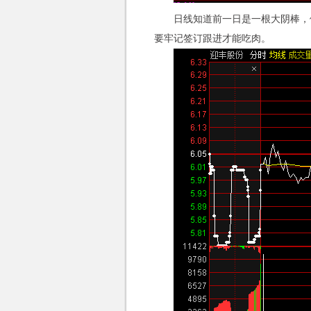
日线知道前一日是一根大阴棒，
要牢记签订跟进才能吃肉。