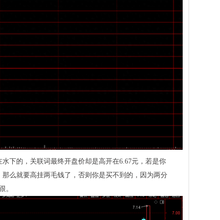
在水下的，关联词最终开盘价却是高开在6.67元，若是你
进，那么就要高挂两毛钱了，否则你是买不到的，因为两分
跟。