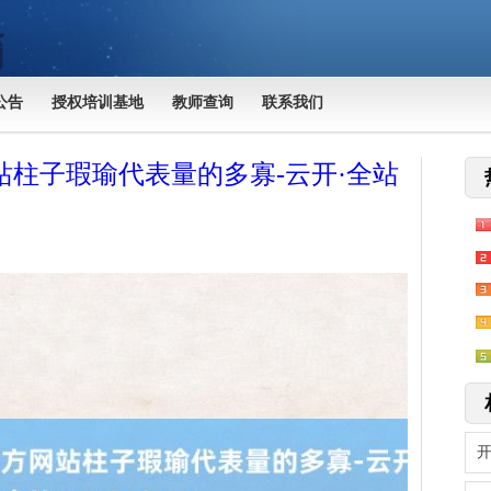
公告
授权培训基地
教师查询
联系我们
网站柱子瑕瑜代表量的多寡-云开·全站