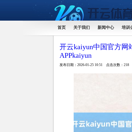
首页
关于我们
新闻中心
培训
开云kaiyun中国官方
APPkaiyun
发布日期：2026-01-25 10:51 点击次数：218